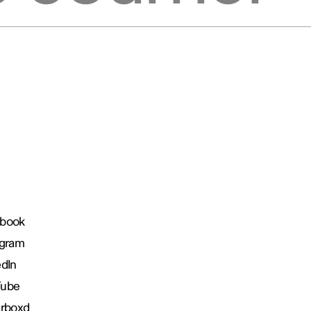
book
agram
edIn
Tube
erboxd