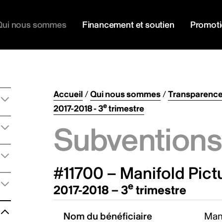
Qui nous sommes
Financement et soutien
Promot
Accueil
/
Qui nous sommes
/
Transparenc
e
2017-2018 - 3
trimestre
Subventions 
#11700 – Manifold Pictu
e
2017-2018 – 3
trimestre
Nom du bénéficiaire
Mani