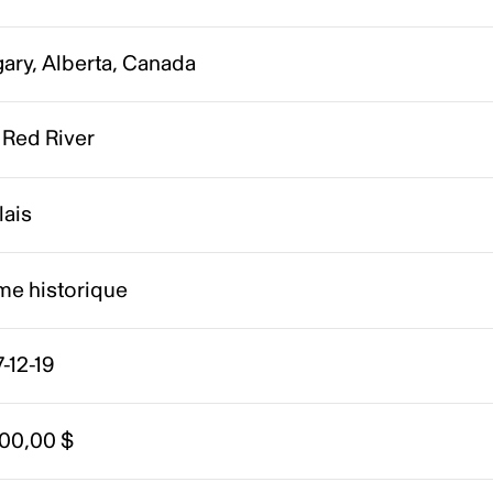
ary, Alberta, Canada
 Red River
lais
me historique
-12-19
000,00 $