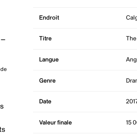
Endroit
Calg
Titre
The
Langue
Ang
 de
Genre
Dra
Date
2017
es
Valeur finale
15 
ts