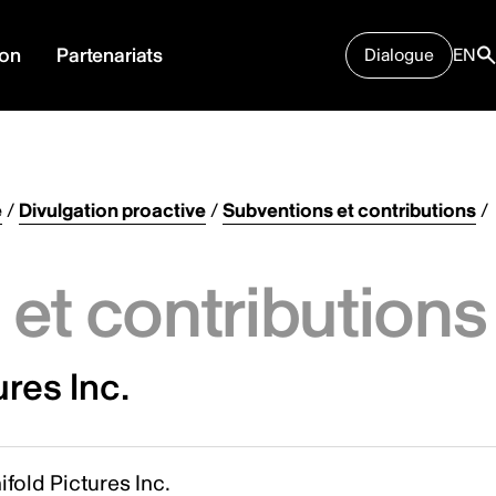
ion
Partenariats
Dialogue
EN
e
/
Divulgation proactive
/
Subventions et contributions
/
et contributions
res Inc.
fold Pictures Inc.