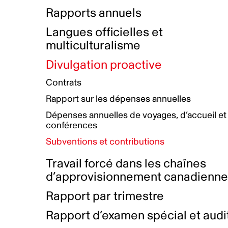
Bottin de projets financés
Rémunération et avantages
Rapports annuels
Initiatives autochtones
Prix et certifications
Langues officielles et
Plan de réconciliation autochtone
Principes directeurs sur le
multiculturalisme
harcèlement
Nos valeurs d’entreprise
Groupe de travail autochtone
Divulgation proactive
Plan d’action pour la parité
Contrats
Plan d'équité, de diversité,
Rapport sur les dépenses annuelles
d'inclusion et d'accessibilité
Dépenses annuelles de voyages, d’accueil et
Boîte à outils pour le récit authentique
Plan d'accessibilité
conférences
Collecte de données et l’auto-identification
Subventions et contributions
Travail forcé dans les chaînes
d’approvisionnement canadienn
Rapport par trimestre
Rapport d’examen spécial et audi