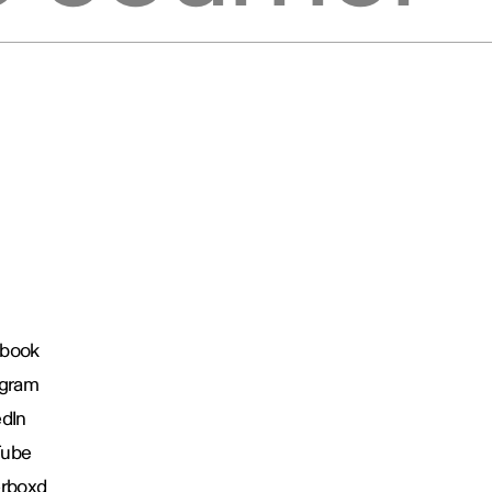
book
agram
edIn
Tube
erboxd