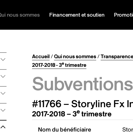
Qui nous sommes
Financement et soutien
Promot
Accueil
/
Qui nous sommes
/
Transparenc
e
2017-2018 - 3
trimestre
Subventions 
#11766 – Storyline Fx I
e
2017-2018 – 3
trimestre
Nom du bénéficiaire
Stor