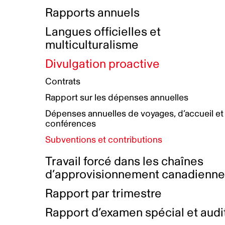
Bottin de projets financés
Rémunération et avantages
Rapports annuels
Initiatives autochtones
Prix et certifications
Langues officielles et
Plan de réconciliation autochtone
Principes directeurs sur le
multiculturalisme
harcèlement
Nos valeurs d’entreprise
Groupe de travail autochtone
Divulgation proactive
Plan d’action pour la parité
Contrats
Plan d'équité, de diversité,
Rapport sur les dépenses annuelles
d'inclusion et d'accessibilité
Dépenses annuelles de voyages, d’accueil et
Boîte à outils pour le récit authentique
Plan d'accessibilité
conférences
Collecte de données et l’auto-identification
Subventions et contributions
Travail forcé dans les chaînes
d’approvisionnement canadienn
Rapport par trimestre
Rapport d’examen spécial et audi