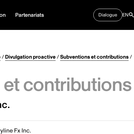
ion
Partenariats
Dialogue
EN
e
/
Divulgation proactive
/
Subventions et contributions
/
et contributions
nc.
yline Fx Inc.