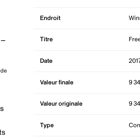
Endroit
Win
Titre
Free
Date
2017
 de
Valeur finale
9 3
Valeur originale
9 3
es
Type
Con
ts