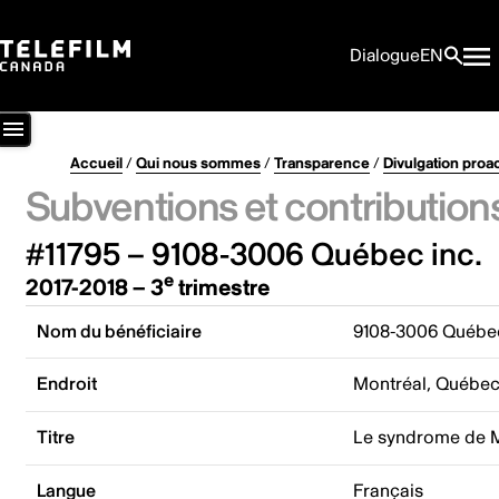
Dialogue
EN
Accueil
/
Qui nous sommes
/
Transparence
/
Divulgation proa
Subventions et contribution
#11795 – 9108-3006 Québec inc.
e
2017-2018 – 3
trimestre
Nom du bénéficiaire
9108-3006 Québec
Endroit
Montréal, Québe
Titre
Le syndrome de 
Langue
Français