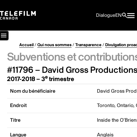
Dialogue
EN
Accueil
/
Qui nous sommes
/
Transparence
/
Divulgation proa
Subventions et contribution
#11796 – David Gross Productions
e
2017-2018 – 3
trimestre
Nom du bénéficiaire
David Gross Produ
Endroit
Toronto, Ontario,
Titre
Inside the O’Brien
Langue
Anglais