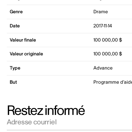
Genre
Drame
Date
2017-11-14
Valeur finale
100 000,00 $
Valeur originale
100 000,00 $
Type
Advance
But
Programme d’aid
Restez informé
Adresse courriel