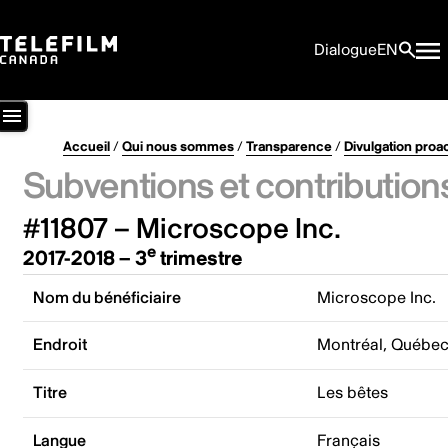
Dialogue
EN
Accueil
/
Qui nous sommes
/
Transparence
/
Divulgation proa
Subventions et contribution
#11807 – Microscope Inc.
e
2017-2018 – 3
trimestre
Nom du bénéficiaire
Microscope Inc.
Endroit
Montréal, Québe
Titre
Les bêtes
Langue
Français