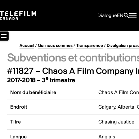
Dialogue
EN
Accueil
/
Qui nous sommes
/
Transparence
/
Divulgation proa
Subventions et contribution
#11827 – Chaos A Film Company I
e
2017-2018 – 3
trimestre
Nom du bénéficiaire
Chaos A Film Com
Endroit
Calgary, Alberta,
Titre
Chasing Justice
Langue
Anglais