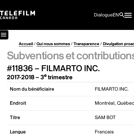
Dialogue
EN
Accueil
/
Qui nous sommes
/
Transparence
/
Divulgation proa
Subventions et contribution
#11836 – FILMARTO INC.
e
2017-2018 – 3
trimestre
Nom du bénéficiaire
FILMARTO INC.
Endroit
Montréal, Québe
Titre
SAM BOT
Langue
Français