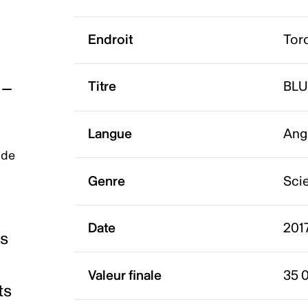
Endroit
Tor
Titre
BLU
Langue
Ang
 de
Genre
Scie
Date
2017
es
Valeur finale
35 
ts