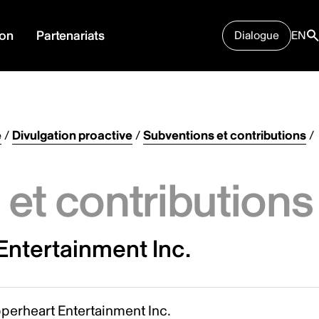
ion
Partenariats
Dialogue
EN
e
/
Divulgation proactive
/
Subventions et contributions
/
et contributions
Entertainment Inc.
perheart Entertainment Inc.