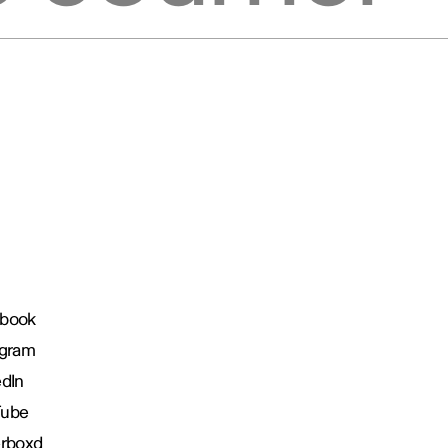
book
agram
edIn
Tube
erboxd