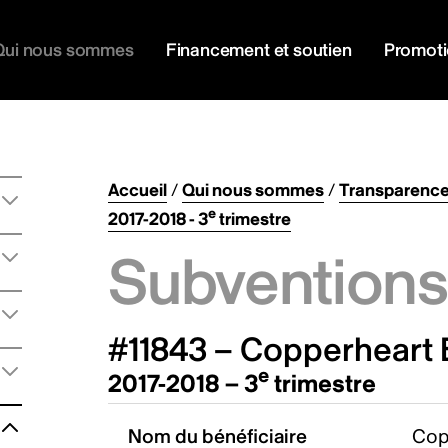
Qui nous sommes
Financement et soutien
Promot
Accueil
/
Qui nous sommes
/
Transparenc
e
2017-2018 - 3
trimestre
Subventions 
#11843 – Copperheart 
e
2017-2018 – 3
trimestre
Nom du bénéficiaire
Cop