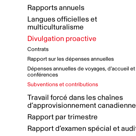
Bottin de projets financés
Rémunération et avantages
Rapports annuels
Initiatives autochtones
Prix et certifications
Langues officielles et
Plan de réconciliation autochtone
Principes directeurs sur le
multiculturalisme
harcèlement
Nos valeurs d’entreprise
Groupe de travail autochtone
Divulgation proactive
Plan d’action pour la parité
Contrats
Plan d'équité, de diversité,
Rapport sur les dépenses annuelles
d'inclusion et d'accessibilité
Dépenses annuelles de voyages, d’accueil et
Boîte à outils pour le récit authentique
Plan d'accessibilité
conférences
Collecte de données et l’auto-identification
Subventions et contributions
Travail forcé dans les chaînes
d’approvisionnement canadienn
Rapport par trimestre
Rapport d’examen spécial et audi