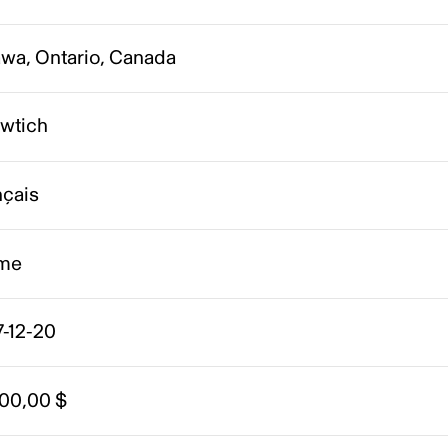
awa, Ontario, Canada
Swtich
nçais
me
7-12-20
000,00 $