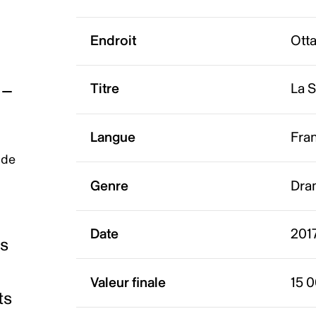
Endroit
Ott
Titre
La 
Langue
Fra
 de
Genre
Dra
Date
201
es
Valeur finale
15 
ts