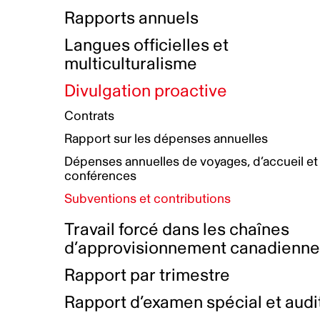
Bottin de projets financés
Rémunération et avantages
Rapports annuels
Initiatives autochtones
Prix et certifications
Langues officielles et
Plan de réconciliation autochtone
Principes directeurs sur le
multiculturalisme
harcèlement
Nos valeurs d’entreprise
Groupe de travail autochtone
Divulgation proactive
Plan d’action pour la parité
Contrats
Plan d'équité, de diversité,
Rapport sur les dépenses annuelles
d'inclusion et d'accessibilité
Dépenses annuelles de voyages, d’accueil et
Boîte à outils pour le récit authentique
Plan d'accessibilité
conférences
Collecte de données et l’auto-identification
Subventions et contributions
Travail forcé dans les chaînes
d’approvisionnement canadienn
Rapport par trimestre
Rapport d’examen spécial et audi