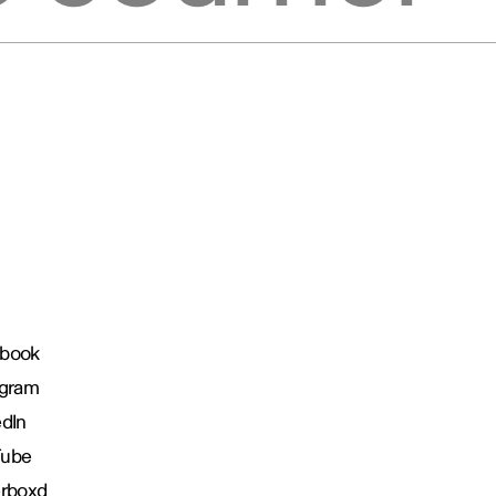
book
agram
edIn
Tube
erboxd