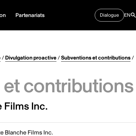
ion
Partenariats
Dialogue
EN
e
/
Divulgation proactive
/
Subventions et contributions
/
et contributions
 Films Inc.
e Blanche Films Inc.