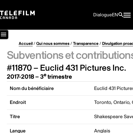
Dialogue
EN
Accueil
/
Qui nous sommes
/
Transparence
/
Divulgation proa
Subventions et contribution
#11870 – Euclid 431 Pictures Inc.
e
2017-2018 – 3
trimestre
Nom du bénéficiaire
Euclid 431 Picture
Endroit
Toronto, Ontario,
Titre
Shakespeare Save
Langue
Anglais