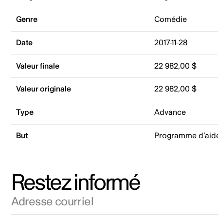
Genre
Comédie
Date
2017-11-28
Valeur finale
22 982,00 $
Valeur originale
22 982,00 $
Type
Advance
But
Programme d’aid
Restez informé
Adresse courriel