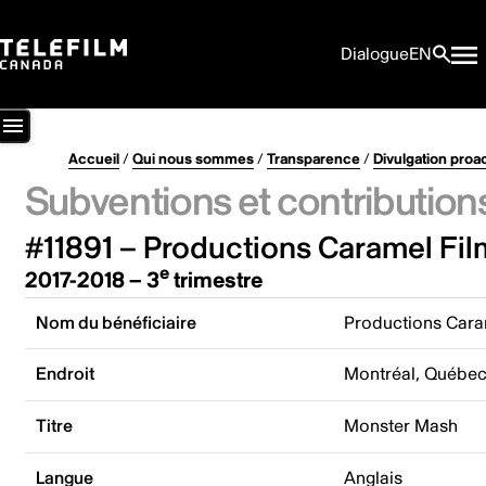
Dialogue
EN
Accueil
/
Qui nous sommes
/
Transparence
/
Divulgation proa
Subventions et contribution
#11891 – Productions Caramel Film
e
2017-2018 – 3
trimestre
Nom du bénéficiaire
Productions Caram
Endroit
Montréal, Québe
Titre
Monster Mash
Langue
Anglais