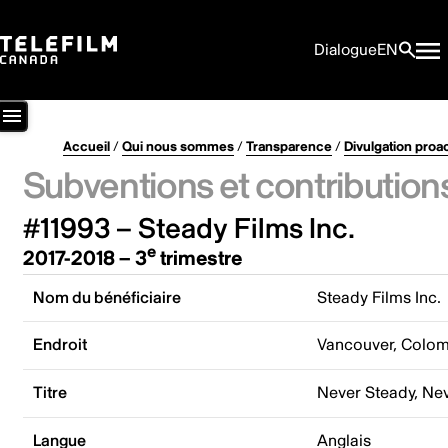
Dialogue
EN
Accueil
/
Qui nous sommes
/
Transparence
/
Divulgation proa
Subventions et contribution
#11993 – Steady Films Inc.
e
2017-2018 – 3
trimestre
Nom du bénéficiaire
Steady Films Inc.
Endroit
Vancouver, Colom
Titre
Never Steady, Neve
Langue
Anglais