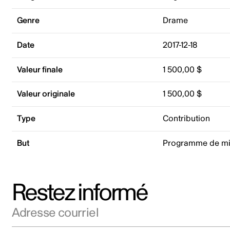
Genre
Drame
Date
2017-12-18
Valeur finale
1 500,00 $
Valeur originale
1 500,00 $
Type
Contribution
But
Programme de mis
Restez informé
Adresse courriel