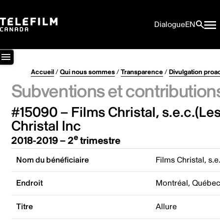
Dialogue
EN
Accueil
/
Qui nous sommes
/
Transparence
/
Divulgation proa
Subventions et contribution
#15090 – Films Christal, s.e.c.(Le
Christal Inc
e
2018-2019 – 2
trimestre
Nom du bénéficiaire
Films Christal, s.
Endroit
Montréal, Québe
Titre
Allure