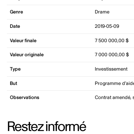
Genre
Drame
Date
2019-05-09
Valeur finale
7 500 000,00 $
Valeur originale
7 000 000,00 $
Type
Investissement
But
Programme d’aide
Observations
Contrat amendé, s
Restez informé
Adresse courriel