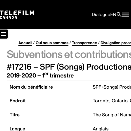
Dialogue
EN
Accueil
/
Qui nous sommes
/
Transparence
/
Divulgation proa
Subventions et contribution
#17216 – SPF (Songs) Productions
er
2019-2020 – 1
trimestre
Nom du bénéficiaire
SPF (Songs) Produ
Endroit
Toronto, Ontario,
Titre
The Song of Nam
Langue
Anglais