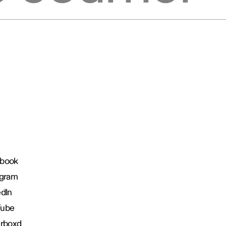
book
agram
edIn
Tube
erboxd