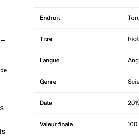
Endroit
Tor
Titre
Riot
Langue
Ang
 de
Genre
Scie
Date
201
es
Valeur finale
100
ts