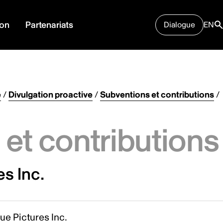
ion
Partenariats
Dialogue
EN
e
/
Divulgation proactive
/
Subventions et contributions
/
et contributions
es Inc.
ue Pictures Inc.