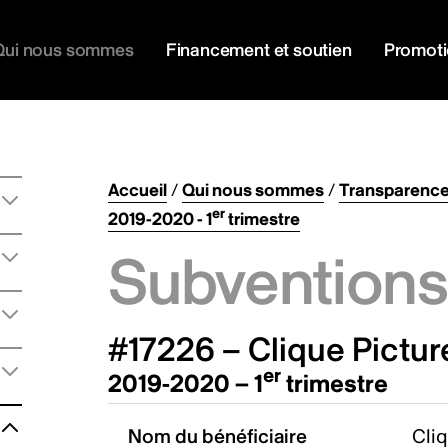
Qui nous sommes
Financement et soutien
Promot
Accueil
/
Qui nous sommes
/
Transparenc
er
2019-2020 - 1
trimestre
Subventions 
#17226 – Clique Pictur
er
2019-2020 – 1
trimestre
Nom du bénéficiaire
Cliq