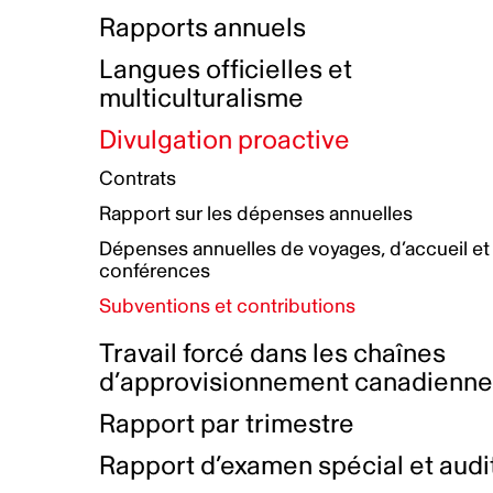
Bottin de projets financés
Rémunération et avantages
Rapports annuels
Initiatives autochtones
Prix et certifications
Langues officielles et
Plan de réconciliation autochtone
Principes directeurs sur le
multiculturalisme
harcèlement
Nos valeurs d’entreprise
Groupe de travail autochtone
Divulgation proactive
Plan d’action pour la parité
Contrats
Plan d'équité, de diversité,
Rapport sur les dépenses annuelles
d'inclusion et d'accessibilité
Dépenses annuelles de voyages, d’accueil et
Boîte à outils pour le récit authentique
Plan d'accessibilité
conférences
Collecte de données et l’auto-identification
Subventions et contributions
Travail forcé dans les chaînes
d’approvisionnement canadienn
Rapport par trimestre
Rapport d’examen spécial et audi