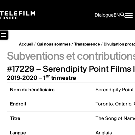
Dialogue
EN
Accueil
/
Qui nous sommes
/
Transparence
/
Divulgation proa
Subventions et contribution
#17229 – Serendipity Point Films 
er
2019-2020 – 1
trimestre
Nom du bénéficiaire
Serendipity Point 
Endroit
Toronto, Ontario,
Titre
The Song of Nam
Langue
Anglais