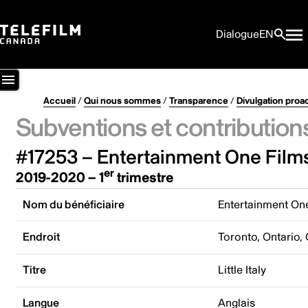
Dialogue
EN
Accueil
/
Qui nous sommes
/
Transparence
/
Divulgation proa
Subventions et contribution
#17253 – Entertainment One Film
er
2019-2020 – 1
trimestre
Nom du bénéficiaire
Entertainment On
Endroit
Toronto, Ontario,
Titre
Little Italy
Langue
Anglais