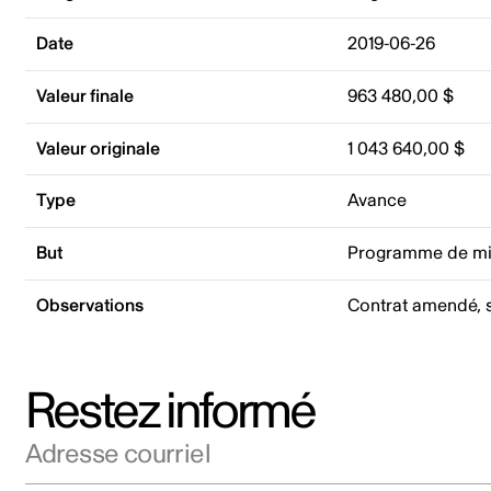
Date
2019-06-26
Valeur finale
963 480,00 $
Valeur originale
1 043 640,00 $
Type
Avance
But
Programme de mi
Observations
Contrat amendé, si
Restez informé
Adresse courriel