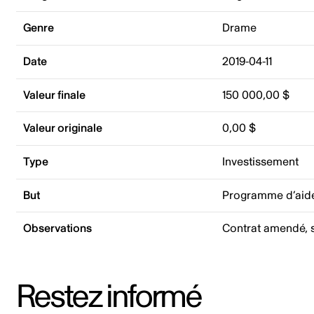
Genre
Drame
Date
2019-04-11
Valeur finale
150 000,00 $
Valeur originale
0,00 $
Type
Investissement
But
Programme d’aide
Observations
Contrat amendé, s
Restez informé
Adresse courriel