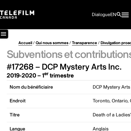
Dialogue
EN
Accueil
/
Qui nous sommes
/
Transparence
/
Divulgation proa
Subventions et contribution
#17268 – DCP Mystery Arts Inc.
er
2019-2020 – 1
trimestre
Nom du bénéficiaire
DCP Mystery Arts 
Endroit
Toronto, Ontario,
Titre
Death of a Ladies
Langue
Anglais