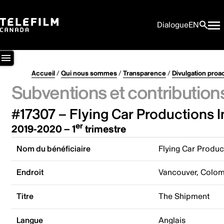
Dialogue
EN
Accueil
/
Qui nous sommes
/
Transparence
/
Divulgation proa
Subventions et contribution
#17307 – Flying Car Productions I
er
2019-2020 – 1
trimestre
Nom du bénéficiaire
Flying Car Produc
Endroit
Vancouver, Colom
Titre
The Shipment
Langue
Anglais