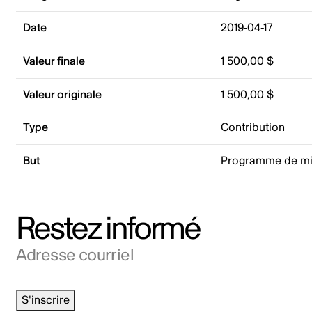
Date
2019-04-17
Valeur finale
1 500,00 $
Valeur originale
1 500,00 $
Type
Contribution
But
Programme de mis
Restez informé
Adresse courriel
S'inscrire