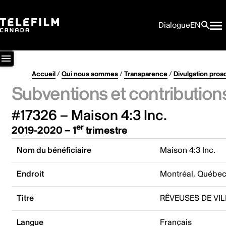
Dialogue
EN
Accueil
/
Qui nous sommes
/
Transparence
/
Divulgation proa
Subventions et contribution
#17326 – Maison 4:3 Inc.
er
2019-2020 – 1
trimestre
Nom du bénéficiaire
Maison 4:3 Inc.
Endroit
Montréal, Québe
Titre
RÊVEUSES DE VI
Langue
Français