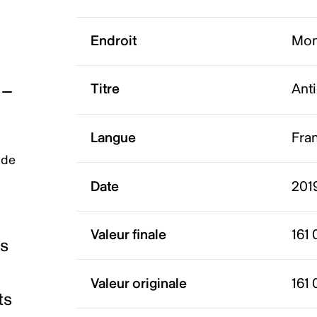
Endroit
Mon
Titre
Ant
Langue
Fra
 de
Date
201
Valeur finale
161 
es
Valeur originale
161 
ts