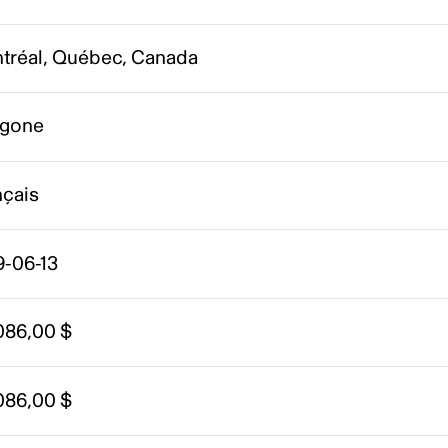
tréal, Québec, Canada
igone
nçais
9-06-13
086,00 $
086,00 $