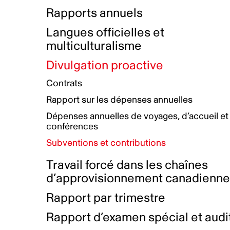
Bottin de projets financés
Rémunération et avantages
Rapports annuels
Initiatives autochtones
Prix et certifications
Langues officielles et
Plan de réconciliation autochtone
Principes directeurs sur le
multiculturalisme
harcèlement
Nos valeurs d’entreprise
Groupe de travail autochtone
Divulgation proactive
Plan d’action pour la parité
Contrats
Plan d'équité, de diversité,
Rapport sur les dépenses annuelles
d'inclusion et d'accessibilité
Dépenses annuelles de voyages, d’accueil et
Boîte à outils pour le récit authentique
Plan d'accessibilité
conférences
Collecte de données et l’auto-identification
Subventions et contributions
Travail forcé dans les chaînes
d’approvisionnement canadienn
Rapport par trimestre
Rapport d’examen spécial et audi