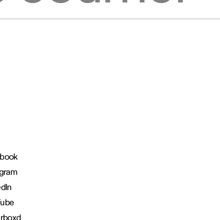
book
agram
edIn
Tube
erboxd