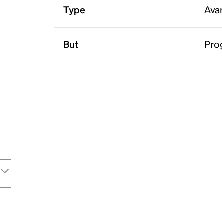
Type
Ava
But
Pro