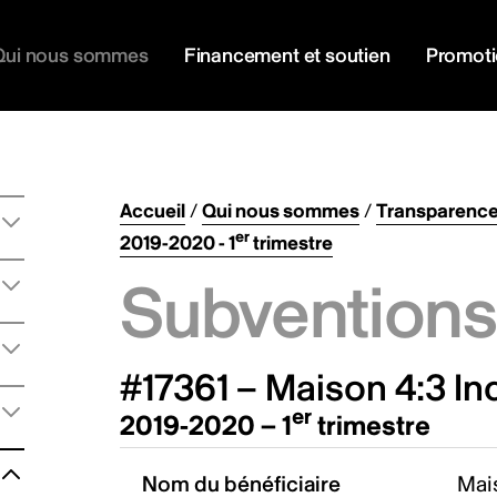
Qui nous sommes
Financement et soutien
Promot
Accueil
/
Qui nous sommes
/
Transparenc
er
2019-2020 - 1
trimestre
Subventions 
#17361 – Maison 4:3 In
er
2019-2020 – 1
trimestre
Nom du bénéficiaire
Mais