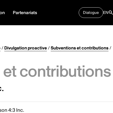
ion
Partenariats
Dialogue
EN
e
/
Divulgation proactive
/
Subventions et contributions
/
et contributions
c.
on 4:3 Inc.