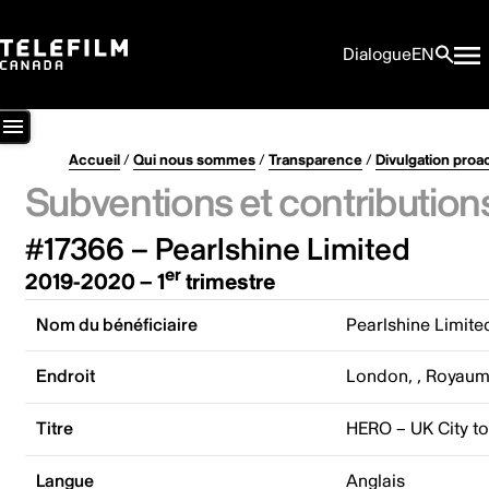
Dialogue
EN
Accueil
/
Qui nous sommes
/
Transparence
/
Divulgation proa
Subventions et contribution
#17366 – Pearlshine Limited
er
2019-2020 – 1
trimestre
Nom du bénéficiaire
Pearlshine Limite
Endroit
London, , Royaum
Titre
HERO – UK City to
Langue
Anglais