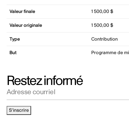
Valeur finale
1 500,00 $
Valeur originale
1 500,00 $
Type
Contribution
But
Programme de mis
Restez informé
Adresse courriel
S'inscrire