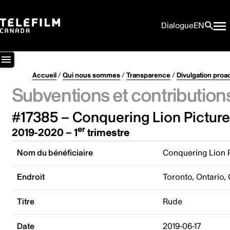
Dialogue
EN
Accueil
/
Qui nous sommes
/
Transparence
/
Divulgation proa
Subventions et contribution
#17385 – Conquering Lion Picture
er
2019-2020 – 1
trimestre
Nom du bénéficiaire
Conquering Lion P
Endroit
Toronto, Ontario,
Titre
Rude
Date
2019-06-17