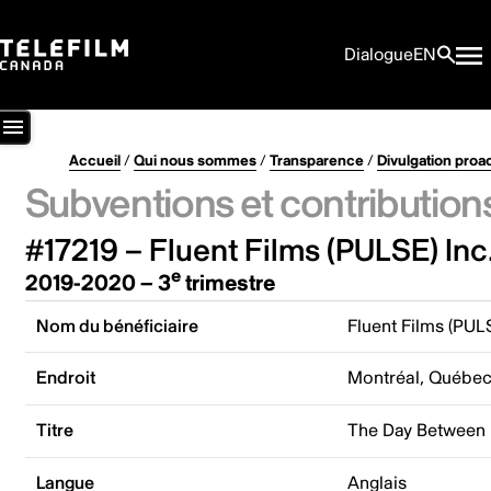
Dialogue
EN
Accueil
/
Qui nous sommes
/
Transparence
/
Divulgation proa
Subventions et contribution
#17219 – Fluent Films (PULSE) Inc
e
2019-2020 – 3
trimestre
Nom du bénéficiaire
Fluent Films (PULS
Endroit
Montréal, Québe
Titre
The Day Between
Langue
Anglais