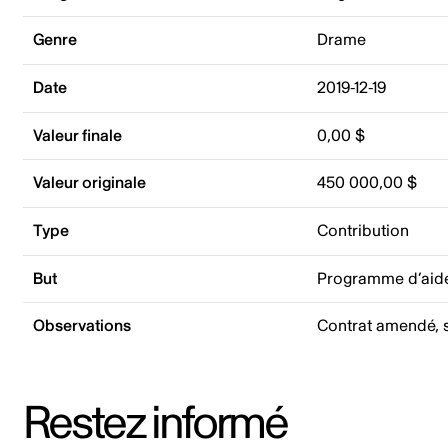
Genre
Drame
Date
2019-12-19
Valeur finale
0,00 $
Valeur originale
450 000,00 $
Type
Contribution
But
Programme d’aide
Observations
Contrat amendé, s
Restez informé
Adresse courriel