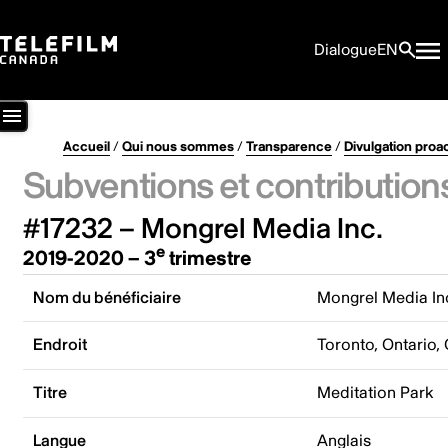
Dialogue
EN
Accueil
/
Qui nous sommes
/
Transparence
/
Divulgation proa
Subventions et contribution
#17232 – Mongrel Media Inc.
e
2019-2020 – 3
trimestre
Nom du bénéficiaire
Mongrel Media In
Endroit
Toronto, Ontario,
Titre
Meditation Park
Langue
Anglais