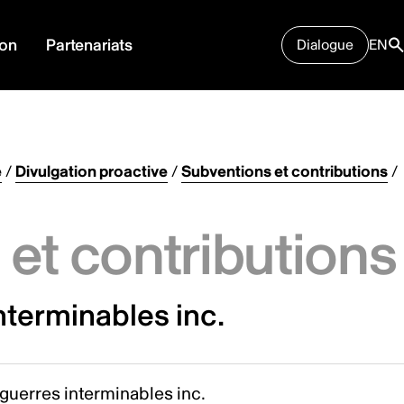
ion
Partenariats
Dialogue
EN
e
/
Divulgation proactive
/
Subventions et contributions
/
et contributions
nterminables inc.
guerres interminables inc.