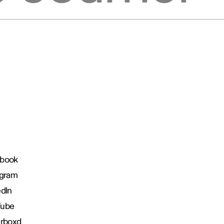
book
agram
edIn
Tube
erboxd