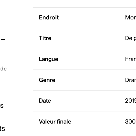
Endroit
Mon
Titre
De g
Langue
Fra
 de
Genre
Dra
Date
2019
es
Valeur finale
300
ts