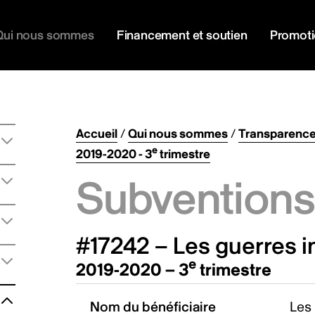
Qui nous sommes
Financement et soutien
Promot
Accueil
/
Qui nous sommes
/
Transparenc
e
2019-2020 - 3
trimestre
Subventions 
#17242 – Les guerres i
e
2019-2020 – 3
trimestre
Nom du bénéficiaire
Les 