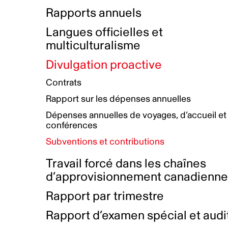
Bottin de projets financés
Rémunération et avantages
Rapports annuels
Initiatives autochtones
Prix et certifications
Langues officielles et
Plan de réconciliation autochtone
Principes directeurs sur le
multiculturalisme
harcèlement
Nos valeurs d’entreprise
Groupe de travail autochtone
Divulgation proactive
Plan d’action pour la parité
Contrats
Plan d'équité, de diversité,
Rapport sur les dépenses annuelles
d'inclusion et d'accessibilité
Dépenses annuelles de voyages, d’accueil et
Boîte à outils pour le récit authentique
Plan d'accessibilité
conférences
Collecte de données et l’auto-identification
Subventions et contributions
Travail forcé dans les chaînes
d’approvisionnement canadienn
Rapport par trimestre
Rapport d’examen spécial et audi