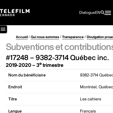
Dialogue
EN
Accueil
/
Qui nous sommes
/
Transparence
/
Divulgation proa
Subventions et contribution
#17248 – 9382-3714 Québec inc.
e
2019-2020 – 3
trimestre
Nom du bénéficiaire
9382-3714 Québec
Endroit
Montréal, Québe
Titre
Les cahiers
Langue
Français