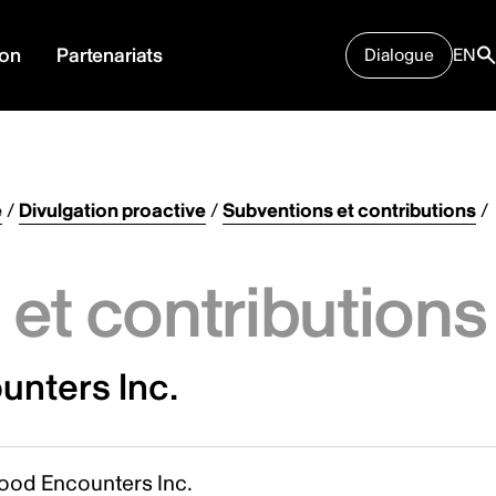
ion
Partenariats
Dialogue
EN
e
/
Divulgation proactive
/
Subventions et contributions
/
et contributions
nters Inc.
ood Encounters Inc.