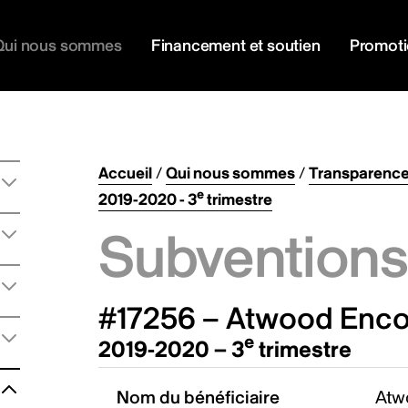
Qui nous sommes
Financement et soutien
Promot
Accueil
/
Qui nous sommes
/
Transparenc
e
2019-2020 - 3
trimestre
Subventions 
#17256 – Atwood Encou
e
2019-2020 – 3
trimestre
Nom du bénéficiaire
Atw