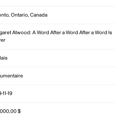
onto, Ontario, Canada
aret Atwood: A Word After a Word After a Word Is
er
lais
umentaire
-11-19
 000,00 $