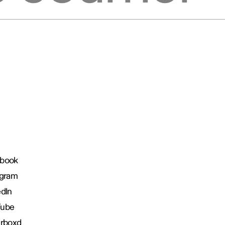
book
agram
edIn
Tube
erboxd