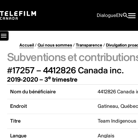
Dialogue
EN
Accueil
/
Qui nous sommes
/
Transparence
/
Divulgation proa
Subventions et contribution
#17257 – 4412826 Canada inc.
e
2019-2020 – 3
trimestre
Nom du bénéficiaire
4412826 Canada i
Endroit
Gatineau, Québe
Titre
Team Indigenous
Langue
Anglais