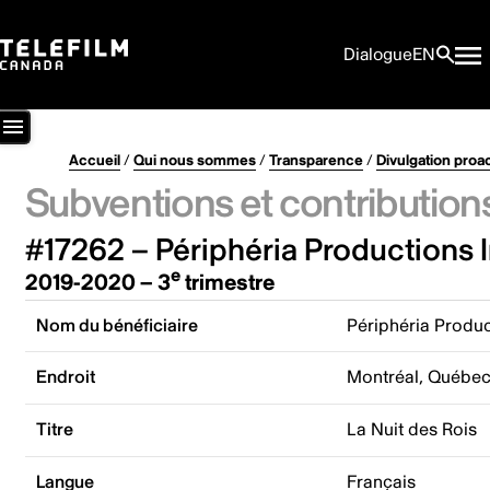
Dialogue
EN
Accueil
/
Qui nous sommes
/
Transparence
/
Divulgation proa
Subventions et contribution
#17262 – Périphéria Productions I
e
2019-2020 – 3
trimestre
Nom du bénéficiaire
Périphéria Produc
Endroit
Montréal, Québe
Titre
La Nuit des Rois
Langue
Français