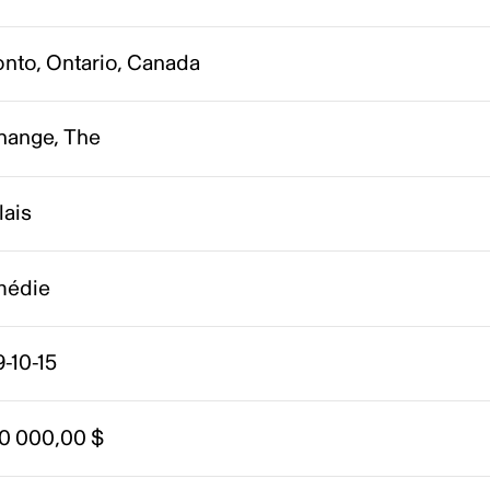
onto, Ontario, Canada
hange, The
lais
édie
-10-15
00 000,00 $