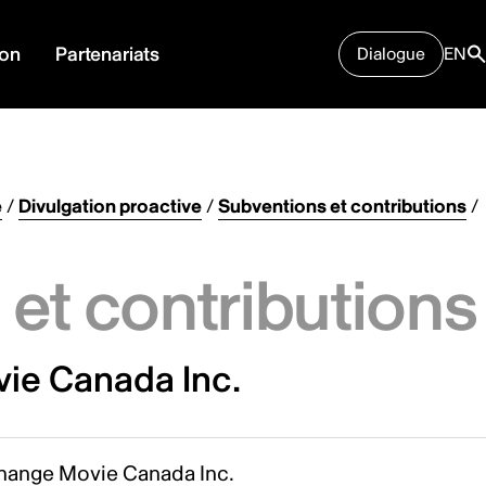
ion
Partenariats
Dialogue
EN
e
/
Divulgation proactive
/
Subventions et contributions
/
et contributions
ie Canada Inc.
hange Movie Canada Inc.