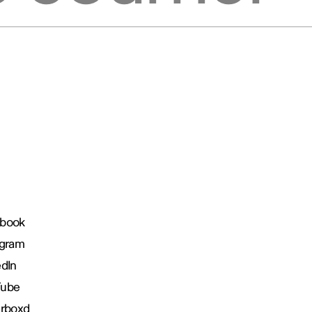
book
agram
edIn
Tube
erboxd