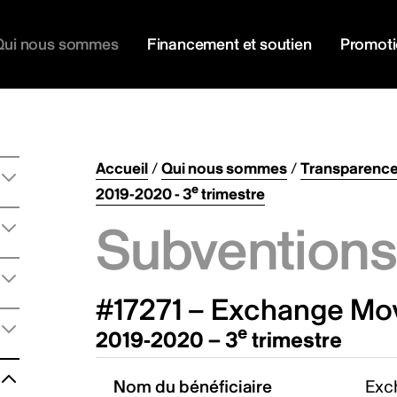
Qui nous sommes
Financement et soutien
Promot
Accueil
/
Qui nous sommes
/
Transparenc
e
2019-2020 - 3
trimestre
Subventions 
#17271 – Exchange Mov
e
2019-2020 – 3
trimestre
Nom du bénéficiaire
Exc