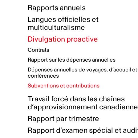
Bottin de projets financés
Rémunération et avantages
Rapports annuels
Initiatives autochtones
Prix et certifications
Langues officielles et
Plan de réconciliation autochtone
Principes directeurs sur le
multiculturalisme
harcèlement
Nos valeurs d’entreprise
Groupe de travail autochtone
Divulgation proactive
Plan d’action pour la parité
Contrats
Plan d'équité, de diversité,
Rapport sur les dépenses annuelles
d'inclusion et d'accessibilité
Dépenses annuelles de voyages, d’accueil et
Boîte à outils pour le récit authentique
Plan d'accessibilité
conférences
Collecte de données et l’auto-identification
Subventions et contributions
Travail forcé dans les chaînes
d’approvisionnement canadienn
Rapport par trimestre
Rapport d’examen spécial et audi