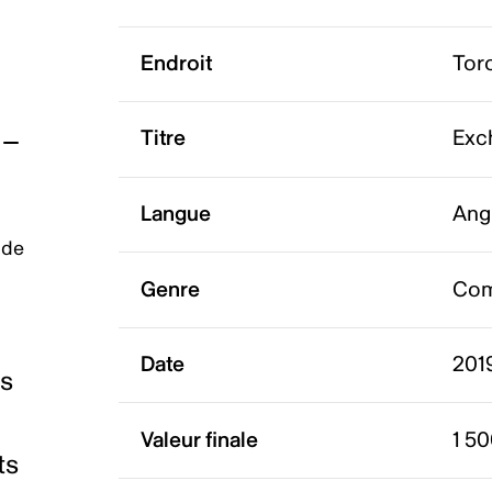
Endroit
Tor
Titre
Exc
Langue
Ang
 de
Genre
Com
Date
2019
es
Valeur finale
1 5
ts