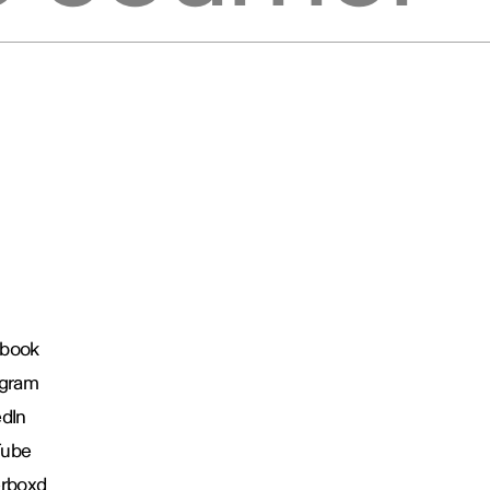
book
agram
edIn
Tube
erboxd