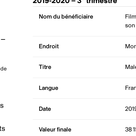
2019-2020 – 3
trimestre
Nom du bénéficiaire
Film
son 
Endroit
Mon
Titre
Mal
 de
Langue
Fra
es
Date
201
ts
Valeur finale
38 1