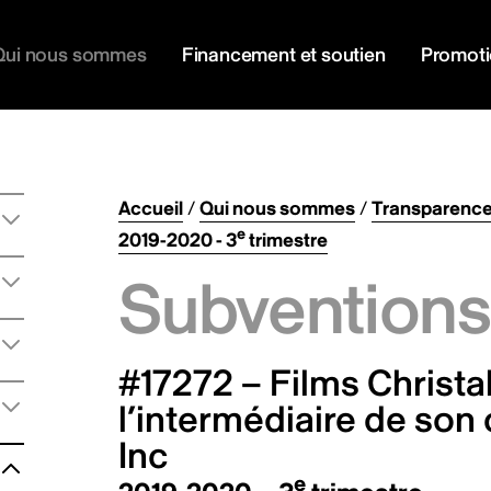
Qui nous sommes
Financement et soutien
Promot
Accueil
/
Qui nous sommes
/
Transparenc
e
2019-2020 - 3
trimestre
Subventions 
#17272 – Films Christal,
l’intermédiaire de son
Inc
e