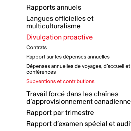
Bottin de projets financés
Rémunération et avantages
Rapports annuels
Initiatives autochtones
Prix et certifications
Langues officielles et
Plan de réconciliation autochtone
Principes directeurs sur le
multiculturalisme
harcèlement
Nos valeurs d’entreprise
Groupe de travail autochtone
Divulgation proactive
Plan d’action pour la parité
Contrats
Plan d'équité, de diversité,
Rapport sur les dépenses annuelles
d'inclusion et d'accessibilité
Dépenses annuelles de voyages, d’accueil et
Boîte à outils pour le récit authentique
Plan d'accessibilité
conférences
Collecte de données et l’auto-identification
Subventions et contributions
Travail forcé dans les chaînes
d’approvisionnement canadienn
Rapport par trimestre
Rapport d’examen spécial et audi