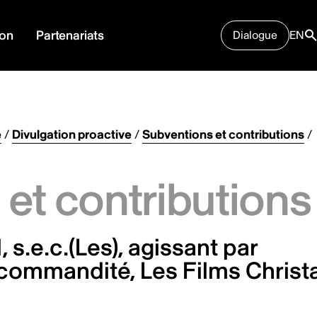
ion
Partenariats
Dialogue
EN
e
/
Divulgation proactive
/
Subventions et contributions
/
et contributions
 s.e.c.(Les), agissant par
 commandité, Les Films Christ