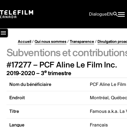
Dialogue
EN
Accueil
/
Qui nous sommes
/
Transparence
/
Divulgation proa
Subventions et contribution
#17277 – PCF Aline Le Film Inc.
e
2019-2020 – 3
trimestre
Nom du bénéficiaire
PCF Aline Le Film 
Endroit
Montréal, Québe
Titre
Famous a.k.a. La V
Langue
Français