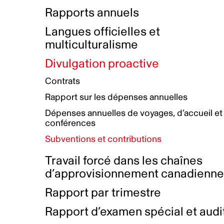
Bottin de projets financés
Rémunération et avantages
Rapports annuels
Initiatives autochtones
Prix et certifications
Langues officielles et
Plan de réconciliation autochtone
Principes directeurs sur le
multiculturalisme
harcèlement
Nos valeurs d’entreprise
Groupe de travail autochtone
Divulgation proactive
Plan d’action pour la parité
Contrats
Plan d'équité, de diversité,
Rapport sur les dépenses annuelles
d'inclusion et d'accessibilité
Dépenses annuelles de voyages, d’accueil et
Boîte à outils pour le récit authentique
Plan d'accessibilité
conférences
Collecte de données et l’auto-identification
Subventions et contributions
Travail forcé dans les chaînes
d’approvisionnement canadienn
Rapport par trimestre
Rapport d’examen spécial et audi