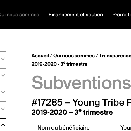
Qui nous sommes
Financement et soutien
Promot
Accueil
/
Qui nous sommes
/
Transparenc
e
2019-2020 - 3
trimestre
Subventions 
#17285 – Young Tribe P
e
2019-2020 – 3
trimestre
Nom du bénéficiaire
Youn