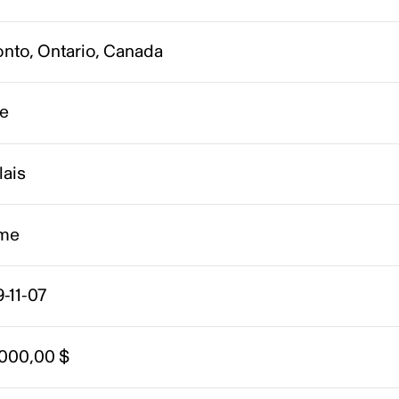
onto, Ontario, Canada
be
lais
me
-11-07
 000,00 $