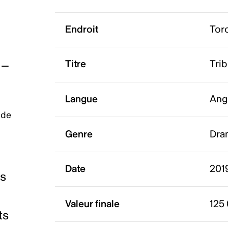
Endroit
Tor
Titre
Tri
Langue
Ang
 de
Genre
Dra
Date
2019
es
Valeur finale
125
ts