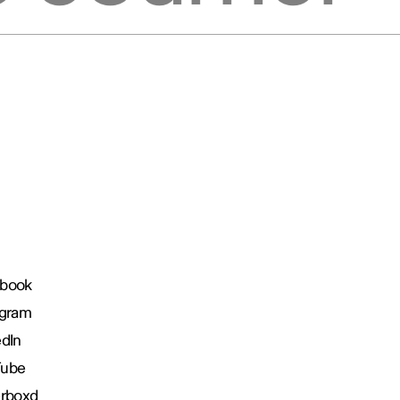
book
agram
edIn
Tube
erboxd