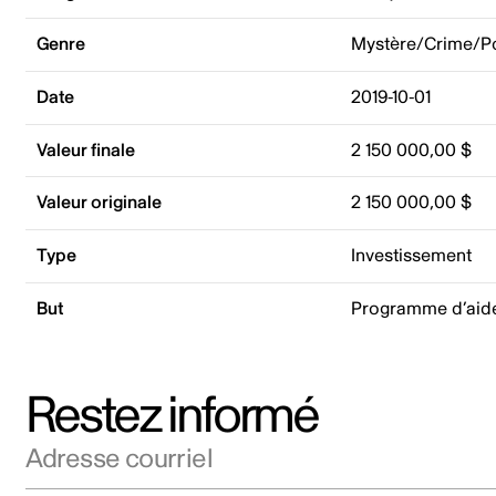
Genre
Mystère/Crime/Po
Date
2019-10-01
Valeur finale
2 150 000,00 $
Valeur originale
2 150 000,00 $
Type
Investissement
But
Programme d’aide
Restez informé
Adresse courriel