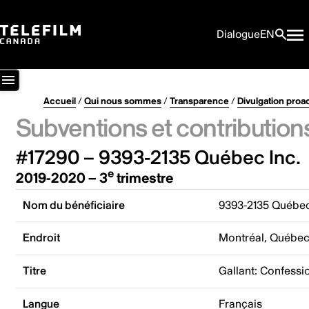
Dialogue
EN
Accueil
/
Qui nous sommes
/
Transparence
/
Divulgation proa
Subventions et contribution
#17290 – 9393-2135 Québec Inc.
e
2019-2020 – 3
trimestre
Nom du bénéficiaire
9393-2135 Québec
Endroit
Montréal, Québe
Titre
Gallant: Confessi
Langue
Français