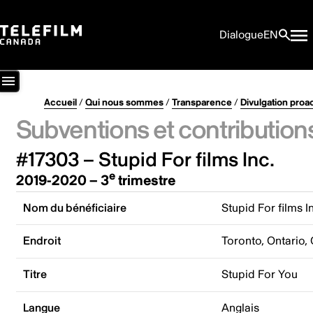
Dialogue
EN
Accueil
/
Qui nous sommes
/
Transparence
/
Divulgation proa
Subventions et contribution
#17303 – Stupid For films Inc.
e
2019-2020 – 3
trimestre
Nom du bénéficiaire
Stupid For films I
Endroit
Toronto, Ontario,
Titre
Stupid For You
Langue
Anglais