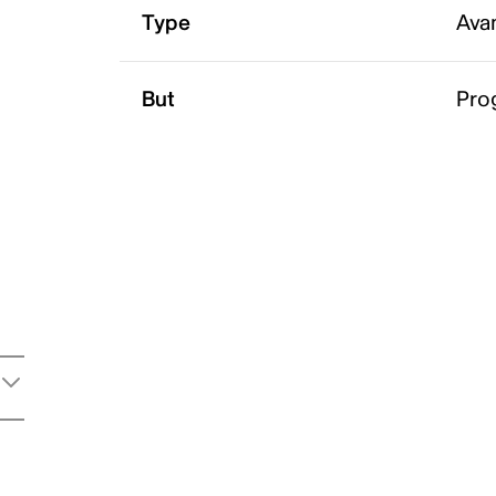
Type
Ava
But
Pro