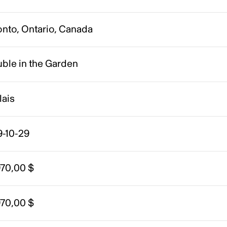
onto, Ontario, Canada
ble in the Garden
lais
9-10-29
970,00 $
970,00 $