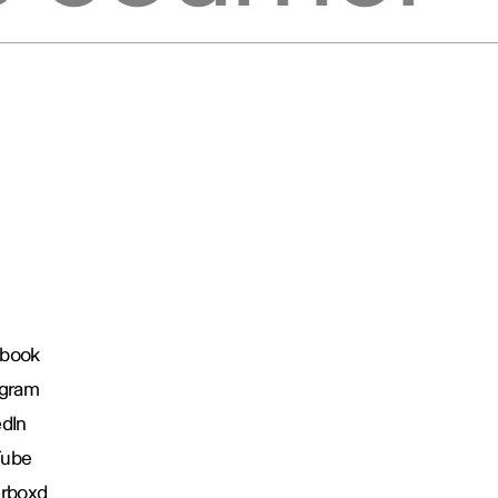
book
agram
edIn
Tube
erboxd