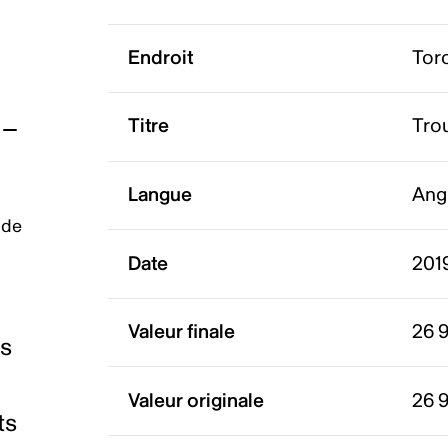
Endroit
Tor
Titre
Trou
Langue
Ang
 de
Date
201
Valeur finale
26 
es
Valeur originale
26 
ts