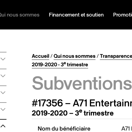
Qui nous sommes
Financement et soutien
Promot
Accueil
/
Qui nous sommes
/
Transparenc
e
2019-2020 - 3
trimestre
Subventions 
#17356 – A71 Entertain
e
2019-2020 – 3
trimestre
Nom du bénéficiaire
A71 