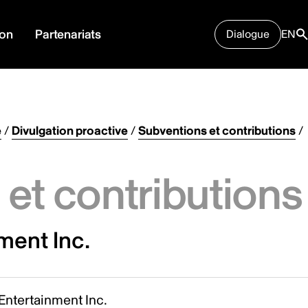
ion
Partenariats
Dialogue
EN
e
/
Divulgation proactive
/
Subventions et contributions
/
et contributions
ment Inc.
Entertainment Inc.