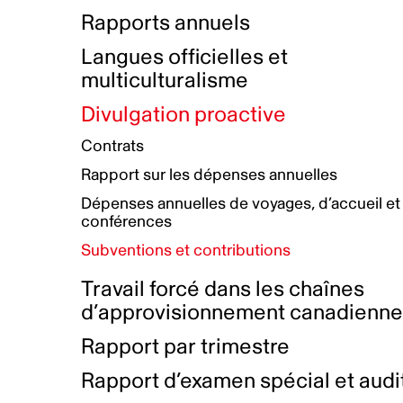
Bottin de projets financés
Rémunération et avantages
Rapports annuels
Initiatives autochtones
Prix et certifications
Langues officielles et
Plan de réconciliation autochtone
Principes directeurs sur le
multiculturalisme
harcèlement
Nos valeurs d’entreprise
Groupe de travail autochtone
Divulgation proactive
Plan d’action pour la parité
Contrats
Plan d'équité, de diversité,
Rapport sur les dépenses annuelles
d'inclusion et d'accessibilité
Dépenses annuelles de voyages, d’accueil et
Boîte à outils pour le récit authentique
Plan d'accessibilité
conférences
Collecte de données et l’auto-identification
Subventions et contributions
Travail forcé dans les chaînes
d’approvisionnement canadienn
Rapport par trimestre
Rapport d’examen spécial et audi