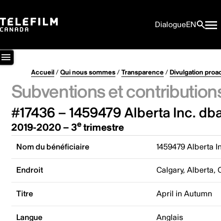
Dialogue
EN
Accueil
/
Qui nous sommes
/
Transparence
/
Divulgation proa
Subventions et contribution
#17436 – 1459479 Alberta Inc. db
e
2019-2020 – 3
trimestre
Nom du bénéficiaire
1459479 Alberta I
Endroit
Calgary, Alberta,
Titre
April in Autumn
Langue
Anglais