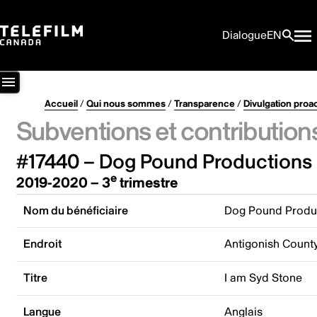
Dialogue
EN
Accueil
/
Qui nous sommes
/
Transparence
/
Divulgation proa
Subventions et contribution
#17440 – Dog Pound Productions 
e
2019-2020 – 3
trimestre
Nom du bénéficiaire
Dog Pound Produc
Endroit
Antigonish Count
Titre
I am Syd Stone
Langue
Anglais