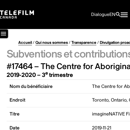
Dialogue
EN
Accueil
/
Qui nous sommes
/
Transparence
/
Divulgation proa
Subventions et contribution
#17464 – The Centre for Aborigina
e
2019-2020 – 3
trimestre
Nom du bénéficiaire
The Centre for Ab
Endroit
Toronto, Ontario,
Titre
imagineNATIVE Fil
Date
2019-11-21