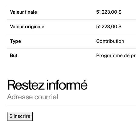
Valeur finale
51 223,00 $
Valeur originale
51 223,00 $
Type
Contribution
But
Programme de p
Restez informé
Adresse courriel
S'inscrire