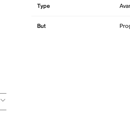
Type
Ava
But
Pro