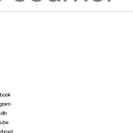
book
agram
edIn
Tube
erboxd