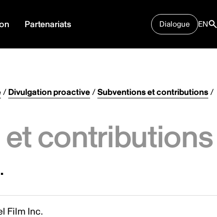
ion
Partenariats
Dialogue
EN
e
/
Divulgation proactive
/
Subventions et contributions
/
et contributions
.
l Film Inc.