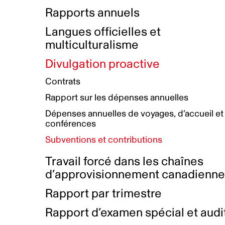
Bottin de projets financés
Rémunération et avantages
Rapports annuels
Initiatives autochtones
Prix et certifications
Langues officielles et
Plan de réconciliation autochtone
Principes directeurs sur le
multiculturalisme
harcèlement
Nos valeurs d’entreprise
Groupe de travail autochtone
Divulgation proactive
Plan d’action pour la parité
Contrats
Plan d'équité, de diversité,
Rapport sur les dépenses annuelles
d'inclusion et d'accessibilité
Dépenses annuelles de voyages, d’accueil et
Boîte à outils pour le récit authentique
Plan d'accessibilité
conférences
Collecte de données et l’auto-identification
Subventions et contributions
Travail forcé dans les chaînes
d’approvisionnement canadienn
Rapport par trimestre
Rapport d’examen spécial et audi