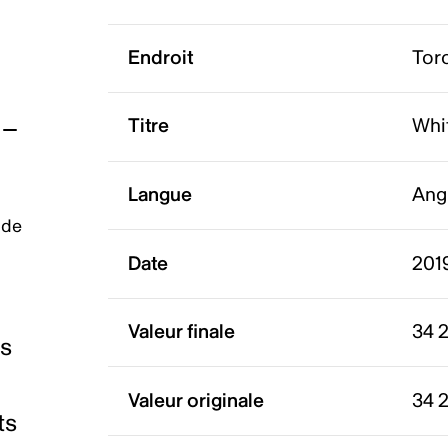
Endroit
Tor
Titre
Whit
Langue
Ang
 de
Date
2019
Valeur finale
34 2
es
Valeur originale
34 2
ts