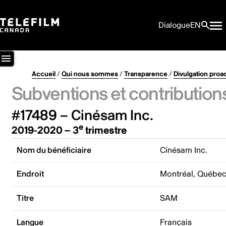
Dialogue
EN
Accueil
/
Qui nous sommes
/
Transparence
/
Divulgation proa
Subventions et contribution
#17489 – Cinésam Inc.
e
2019-2020 – 3
trimestre
Nom du bénéficiaire
Cinésam Inc.
Endroit
Montréal, Québe
Titre
SAM
Langue
Français