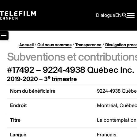
Dialogue
EN
Accueil
/
Qui nous sommes
/
Transparence
/
Divulgation proa
Subventions et contribution
#17492 – 9224-4938 Québec Inc.
e
2019-2020 – 3
trimestre
Nom du bénéficiaire
9224-4938 Québec
Endroit
Montréal, Québe
Titre
La contemplation
Langue
Français