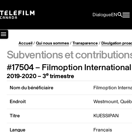
Dialogue
EN
Accueil
/
Qui nous sommes
/
Transparence
/
Divulgation proa
Subventions et contribution
#17504 – Filmoption International 
e
2019-2020 – 3
trimestre
Nom du bénéficiaire
Filmoption Interna
Endroit
Westmount, Québ
Titre
KUESSIPAN
Langue
Français