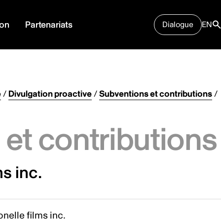
ion
Partenariats
Dialogue
EN
e
/
Divulgation proactive
/
Subventions et contributions
/
et contributions
s inc.
nelle films inc.