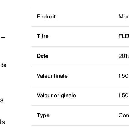
Endroit
Mon
Titre
FLE
Date
201
 de
Valeur finale
1 5
Valeur originale
1 5
es
Type
Con
ts