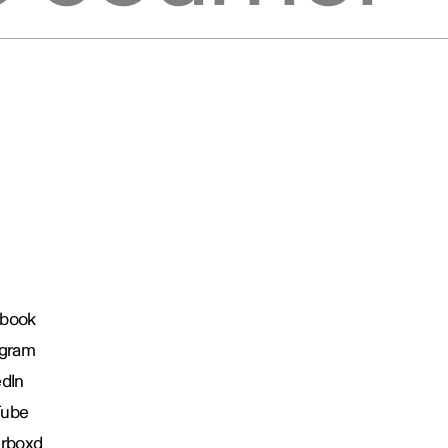
book
agram
edIn
Tube
erboxd