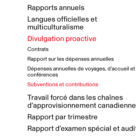
Bottin de projets financés
Rémunération et avantages
Rapports annuels
Initiatives autochtones
Prix et certifications
Langues officielles et
Plan de réconciliation autochtone
Principes directeurs sur le
multiculturalisme
harcèlement
Nos valeurs d’entreprise
Groupe de travail autochtone
Divulgation proactive
Plan d’action pour la parité
Contrats
Plan d'équité, de diversité,
Rapport sur les dépenses annuelles
d'inclusion et d'accessibilité
Dépenses annuelles de voyages, d’accueil et
Boîte à outils pour le récit authentique
Plan d'accessibilité
conférences
Collecte de données et l’auto-identification
Subventions et contributions
Travail forcé dans les chaînes
d’approvisionnement canadienn
Rapport par trimestre
Rapport d’examen spécial et audi