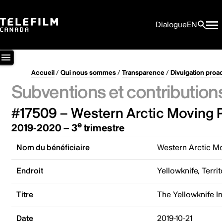
Dialogue
EN
Accueil
/
Qui nous sommes
/
Transparence
/
Divulgation proa
Subventions et contribution
#17509 – Western Arctic Moving P
e
2019-2020 – 3
trimestre
Nom du bénéficiaire
Western Arctic Mo
Endroit
Yellowknife, Terr
Titre
The Yellowknife In
Date
2019-10-21