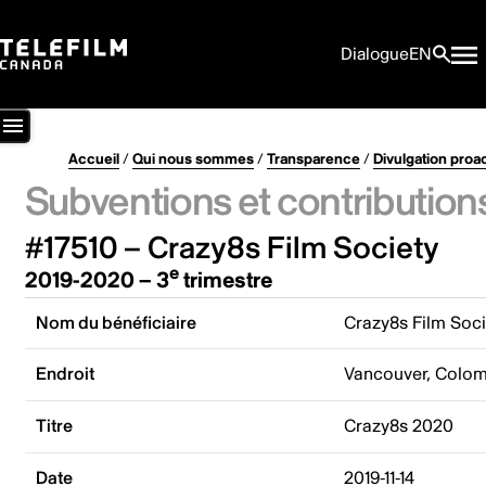
Dialogue
EN
Accueil
/
Qui nous sommes
/
Transparence
/
Divulgation proa
Subventions et contribution
#17510 – Crazy8s Film Society
e
2019-2020 – 3
trimestre
Nom du bénéficiaire
Crazy8s Film Soci
Endroit
Vancouver, Colom
Titre
Crazy8s 2020
Date
2019-11-14