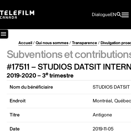
Dialogue
EN
Accueil
/
Qui nous sommes
/
Transparence
/
Divulgation proa
Subventions et contribution
#17511 – STUDIOS DATSIT INTER
e
2019-2020 – 3
trimestre
Nom du bénéficiaire
STUDIOS DATSIT
Endroit
Montréal, Québe
Titre
Antigone
Date
2019-11-05