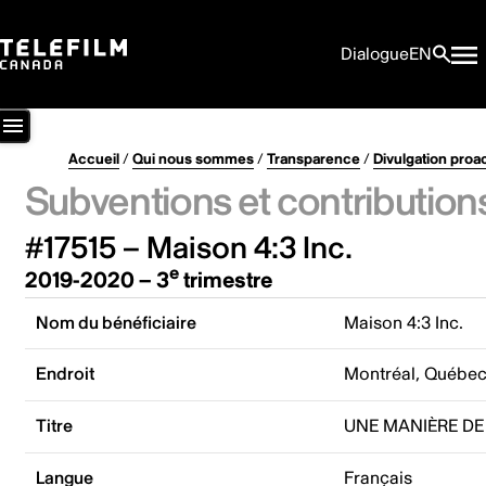
Dialogue
EN
Accueil
/
Qui nous sommes
/
Transparence
/
Divulgation proa
Subventions et contribution
#17515 – Maison 4:3 Inc.
e
2019-2020 – 3
trimestre
Nom du bénéficiaire
Maison 4:3 Inc.
Endroit
Montréal, Québe
Titre
UNE MANIÈRE DE
Langue
Français