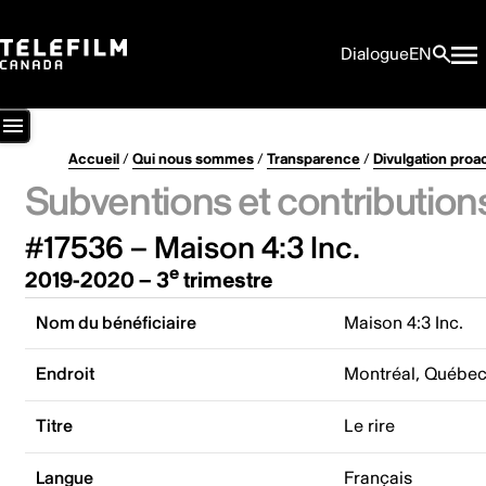
Dialogue
EN
Accueil
/
Qui nous sommes
/
Transparence
/
Divulgation proa
Subventions et contribution
#17536 – Maison 4:3 Inc.
e
2019-2020 – 3
trimestre
Nom du bénéficiaire
Maison 4:3 Inc.
Endroit
Montréal, Québe
Titre
Le rire
Langue
Français